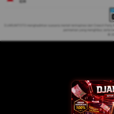
IDR
DJARUMTOTO menghadirkan suasana meriah terinspirasi dari Creech Party 
permainan yang menghibur, serta k
© 2