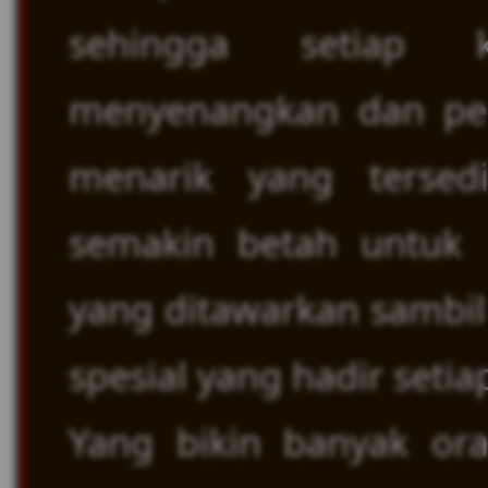
sehingga setiap k
menyenangkan dan penu
menarik yang terse
semakin betah untuk m
yang ditawarkan samb
spesial yang hadir setia
Yang bikin banyak or