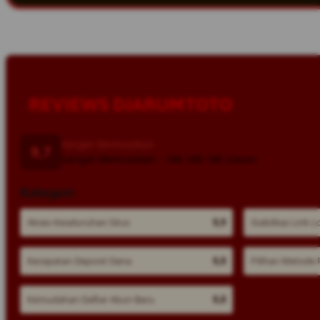
tanpa ngelag. Tinggal buka, login, langsung mabar se
REVIEWS DJARUMTOTO
Sangat Memuaskan
9,7
Sangat Memuaskan · 188.188.188 ulasan
Kategori:
Akses Keseluruhan Situs
9,9
Stabilitas Link L
Kecepatan Deposit Dana
9,8
Pilihan Metode
Kemudahan Daftar Akun Baru
9,8