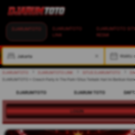
DJARUMTOTO
DJARUMTOTO SIT
DJARUMTOTO
LINK
RESMI
W
DJARUMTOTO
DJARUMTOTO LINK
SITUS DJARUMTOTO
DA
DJARUMTOTO × Creech Party In The Park⚡️Situs Terbaik Hari Ini Berikan Kem
DJARUMTOTO
DJARUM TOTO
DAF
LOGIN