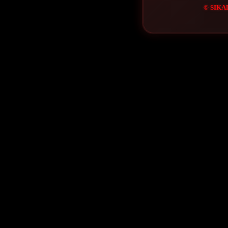
© SIK